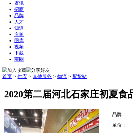
资讯
招商
品牌
人才
知道
专题
图库
视频
下载
商圈
首页
>
供应
>
其他服务
>
物流
>
配货站
2020第二届河北石家庄初夏
品牌：
单价：