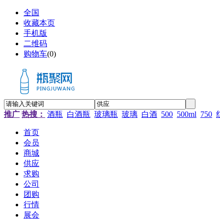
全国
收藏本页
手机版
二维码
购物车
(
0
)
推广
热搜：
酒瓶
白酒瓶
玻璃瓶
玻璃
白酒
500
500ml
750
首页
会员
商城
供应
求购
公司
团购
行情
展会