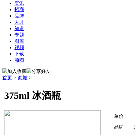
资讯
招商
品牌
人才
知道
专题
图库
视频
下载
商圈
首页
>
商城
>
375ml 冰酒瓶
单价：
品牌：