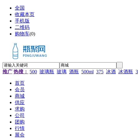
全国
收藏本页
手机版
二维码
购物车
(
0
)
推广
热搜：
500
玻璃瓶
玻璃
酒瓶
500ml
375
冰酒
冰酒瓶
3
首页
会员
商城
供应
求购
公司
团购
行情
展会