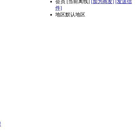
会员
[
当前离线
]
[加为商友]
[发送信
件]
地区
默认地区
报